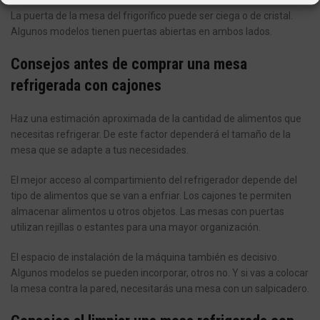
La puerta de la mesa del frigorífico puede ser ciega o de cristal.
Algunos modelos tienen puertas abiertas en ambos lados.
Consejos antes de comprar una mesa
refrigerada con cajones
Haz una estimación aproximada de la cantidad de alimentos que
necesitas refrigerar. De este factor dependerá el tamaño de la
mesa que se adapte a tus necesidades.
El mejor acceso al compartimiento del refrigerador depende del
tipo de alimentos que se van a enfriar. Los cajones te permiten
almacenar alimentos u otros objetos. Las mesas con puertas
utilizan rejillas o estantes para una mayor organización.
El espacio de instalación de la máquina también es decisivo.
Algunos modelos se pueden incorporar, otros no. Y si vas a colocar
la mesa contra la pared, necesitarás una mesa con un salpicadero.