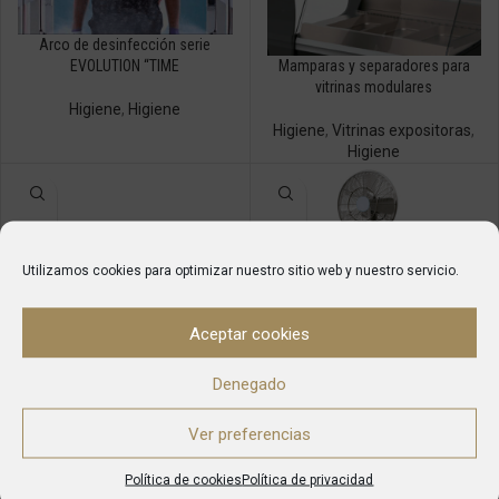
Arco de desinfección serie
Mamparas y separadores para
EVOLUTION “TIME
vitrinas modulares
Higiene
,
Higiene
Higiene
,
Vitrinas expositoras
,
Higiene
Utilizamos cookies para optimizar nuestro sitio web y nuestro servicio.
Aceptar cookies
Denegado
Ozonizadores
Ventilador nebulizador autónomo
MOBI-COOL KEM
Higiene
,
Higiene
Ver preferencias
Higiene
,
Higiene
Política de cookies
Política de privacidad