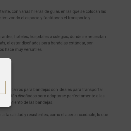
nte, con varias hileras de guías en las que se colocan las
timizando el espacio y facilitando el transporte y
antes, hoteles, hospitales o colegios, donde se necesitan
ás, al estar diseñados para bandejas estándar, son
los hace muy versátiles.
r, los carros para bandejas son ideales para transportar
rros están diseñados para adaptarse perfectamente a las
eslizamiento de las bandejas.
lta calidad y resistentes, como el acero inoxidable, lo que