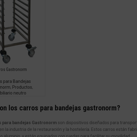
ros Gastronorm
s para Bandejas
onorm
,
Productos
,
iliario neutro
on los carros para bandejas gastronorm?
s para bandejas Gastronorm
son dispositivos diseñados para transpor
 en la industria de la restauración y la hostelería. Estos carros están f
 o aluminio, y están equipados con ruedas para facilitar su movilidad.