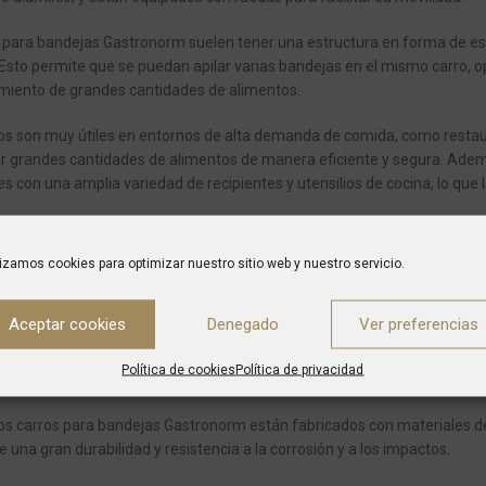
 para bandejas Gastronorm suelen tener una estructura en forma de esta
Esto permite que se puedan apilar varias bandejas en el mismo carro, op
iento de grandes cantidades de alimentos.
os son muy útiles en entornos de alta demanda de comida, como restaur
r grandes cantidades de alimentos de manera eficiente y segura. Adem
s con una amplia variedad de recipientes y utensilios de cocina, lo que 
lizamos cookies para optimizar nuestro sitio web y nuestro servicio.
ué comprar carros para bandejas Gastronorm?
Aceptar cookies
Denegado
Ver preferencias
rros para las bandejas Gastronorm tiene varias ventajas. En primer luga
ntidades de alimentos y platos de manera eficiente y segura. Estos ca
Política de cookies
Política de privacidad
 las bandejas Gastronorm, lo que permite un transporte seguro y sin d
s carros para bandejas Gastronorm están fabricados con materiales de a
e una gran durabilidad y resistencia a la corrosión y a los impactos.