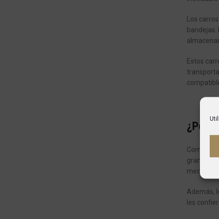
Los carros
bandejas. 
almacenam
Estos carr
transporta
compatible
Uti
¿Por q
Comprar ca
grandes ca
medidas de
Además, lo
les confier