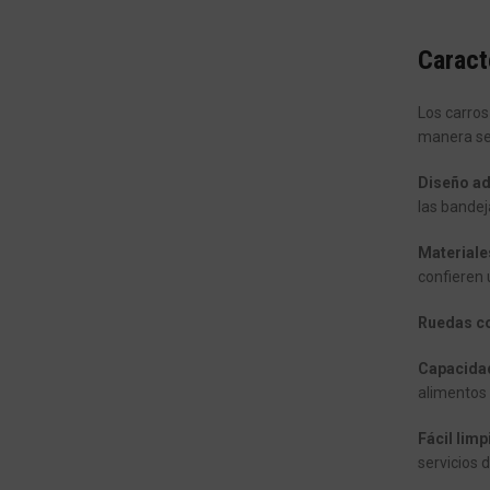
Caract
Los carros
manera seg
Diseño ad
las bandej
Materiale
confieren 
Ruedas co
Capacidad
alimentos 
Fácil limp
servicios 