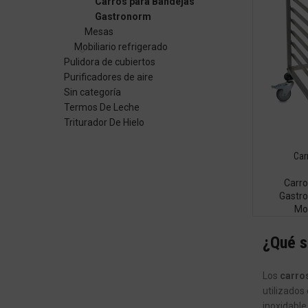
Carros para Bandejas
Gastronorm
Mesas
Mobiliario refrigerado
Pulidora de cubiertos
Purificadores de aire
Sin categoría
Termos De Leche
Triturador De Hielo
Car
Carro
Gastr
Mob
¿Qué s
Los
carro
utilizados
inoxidable