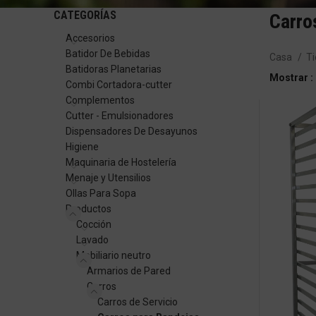
CATEGORÍAS
Carro
Accesorios
Batidor De Bebidas
Casa
T
Batidoras Planetarias
Mostrar
Combi Cortadora-cutter
Complementos
Cutter - Emulsionadores
Dispensadores De Desayunos
Higiene
Maquinaria de Hostelería
Menaje y Utensilios
Ollas Para Sopa
Productos
Cocción
Lavado
Mobiliario neutro
Armarios de Pared
Carros
Carros de Servicio