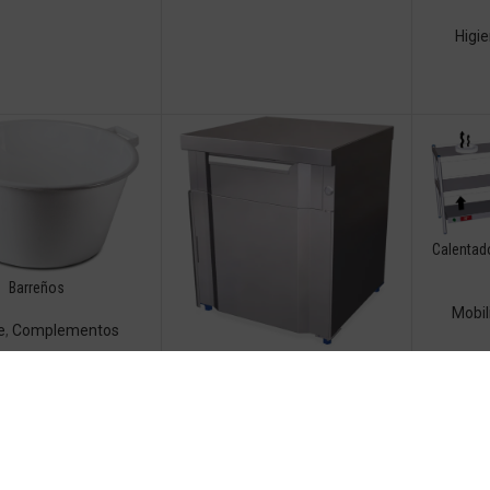
Higi
Calentado
Barreños
Mobil
e
,
Complementos
Boxes modulares
Mobiliario neutro
,
Armarios de
Pared
,
Productos