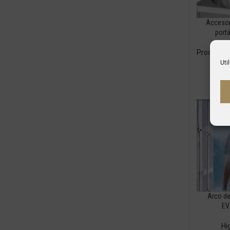
Accesor
port
Productos
Uti
Arco de
EV
Hi