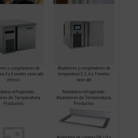
ores y congeladores de
Abatidores y congeladores de
a 3 y 5 niveles serie iabt
temperatura 3, 5, 6 y 7 niveles
infricol
serie abt
liario refrigerado
,
Mobiliario refrigerado
,
ores de Temperatura
,
Abatidores de Temperatura
,
Productos
Productos
Adaptador de cubetas GN 1/3 y