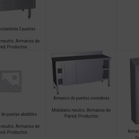
estantería 2 puertas
o neutro
,
Armarios de
red
,
Productos
Armarios de puertas correderas
Mobiliario neutro
,
Armarios de
 de puertas abatibles
Pared
,
Productos
o neutro
,
Armarios de
Armari
red
,
Productos
cu