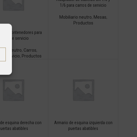
1/6 para carros de servicio
Mobiliario neutro
,
Mesas
,
Productos
r de contenedores para
arros de servicio
iario neutro
,
Carros
,
de Servicio
,
Productos
 de esquina derecha con
Armario de esquina izquierda con
uertas abatibles
puertas abatibles