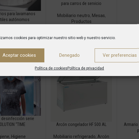
para carros de servicio
ios para lavamanos
Mobiliario neutro
,
Mesas
,
átiles autónomos
Productos
,
Lavado
,
Lavamanos
Adaptado
lizamos cookies para optimizar nuestro sitio web y nuestro servicio.
c
Mobil
Aceptar cookies
Denegado
Ver preferencias
Carros 
Política de cookies
Política de privacidad
 desinfección serie
Arcón congelador HF 500 AL
Armario
OLUTION “TIME
p
Mobiliario refrigerado
,
Arcón
giene
,
Higiene