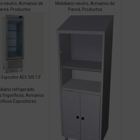
io neutro
,
Armarios de
Mobiliario neutro
,
Armarios de
ared
,
Productos
Pared
,
Productos
 Expositor AEX 500 T/F
liario refrigerado
,
 frigoríficos
,
Armarios
oríficos Expositores