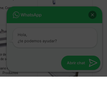
ene
,
Complementos
Atril de acero inoxidable
Mobiliario neutro
,
Mesas
,
Productos
Hola,
¿te podemos ayudar?
r de platos para estante
de sobremesa
Abrir chat
iario neutro
,
Mesas
,
Productos
Cambia pañales
Higiene
,
Complementos