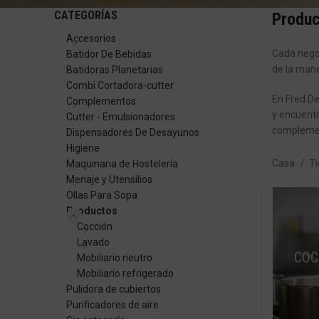
CATEGORÍAS
Produc
Accesorios
Cada negoc
Batidor De Bebidas
de la mane
Batidoras Planetarias
Combi Cortadora-cutter
En Fred De
Complementos
y encuentr
Cutter - Emulsionadores
compleme
Dispensadores De Desayunos
Higiene
Casa
T
Maquinaria de Hostelería
Menaje y Utensilios
Ollas Para Sopa
Productos
Cocción
Lavado
COC
Mobiliario neutro
Mobiliario refrigerado
Pulidora de cubiertos
Purificadores de aire