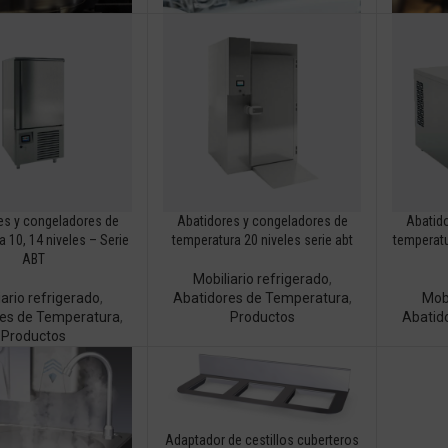
es y congeladores de
Abatidores y congeladores de
Abatid
 10, 14 niveles – Serie
temperatura 20 niveles serie abt
temperatur
ABT
Mobiliario refrigerado
,
iario refrigerado
,
Abatidores de Temperatura
,
Mobi
res de Temperatura
,
Productos
Abatid
Productos
Adaptador de cestillos cuberteros