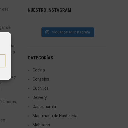
r esa
NUESTRO INSTAGRAM
gar de
Síguenos en Instagram
ercancía.
pal de la
CATEGORÍAS
ta el
Cocina
a misma y
Consejos
 a
Cuchillos
l
Delivery
 24 horas,
Gastronomía
Maquinaria de Hostelería
 en
Mobiliario