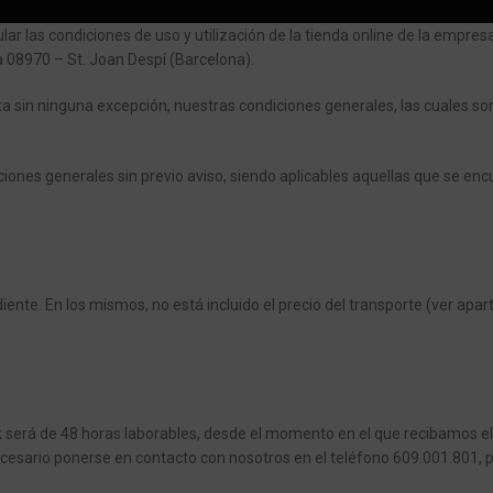
ar las condiciones de uso y utilización de la tienda online de la empre
ta 08970 – St. Joan Despí (Barcelona).
epta sin ninguna excepción, nuestras condiciones generales, las cuales so
iones generales sin previo aviso, siendo aplicables aquellas que se en
diente. En los mismos, no está incluido el precio del transporte (ver apa
k será de 48 horas laborables, desde el momento en el que recibamos el
ecesario ponerse en contacto con nosotros en el teléfono 609.001.801, 