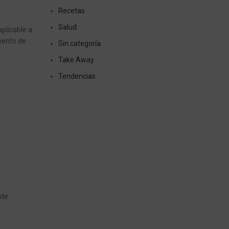
Recetas
Salud
plicable a
mento de
Sin categoría
Take Away
Tendencias
 de