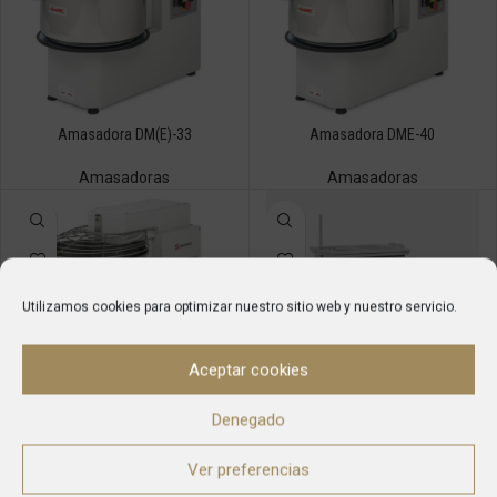
Amasadora DM(E)-33
Amasadora DME-40
Amasadoras
Amasadoras
Utilizamos cookies para optimizar nuestro sitio web y nuestro servicio.
Aceptar cookies
Amasadora DME-50
Amasadora RC100
Denegado
Amasadoras
Maquinaria de Hostelería
,
Ver preferencias
Amasadoras