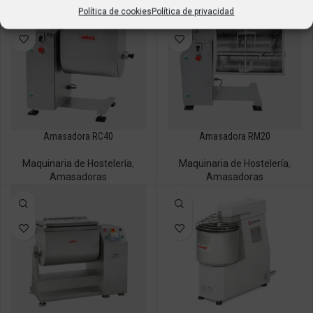
Política de cookies
Política de privacidad
Amasadora RC40
Amasadora RM20
Maquinaria de Hostelería
,
Maquinaria de Hostelería
,
Amasadoras
Amasadoras