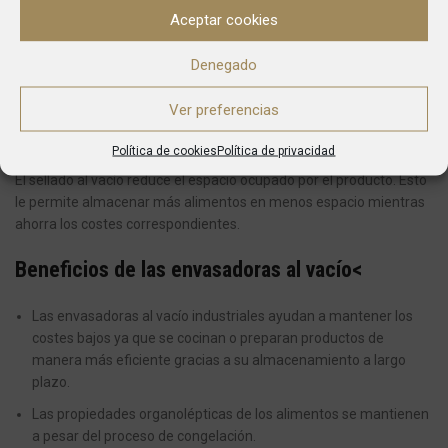
también estamos extrayendo oxígeno, que es el principal
Aceptar cookies
causante de la oxidación de los alimentos.
Denegado
En este sentido, las máquinas de envasado al vacío de Fred Despí
son de uso habitual en el sector de la hostelería, restauración y
Ver preferencias
catering porque permiten a los profesionales envasar alimentos
durante más tiempo en mejores condiciones.
Política de cookies
Política de privacidad
El sellado al vacío reduce el espacio ocupado por el producto. Esto
le permite almacenar más alimentos en menos espacio mientras
ahorra los costes correspondientes.
Beneficios de las envasadoras al vacío<
Las envasadoras al vacío industriales ayudan a mantener los
costes bajos ya que se cocinan o preparan productos de
manera más eficiente gracias a su almacenamiento a largo
plazo.
Las propiedades organolépticas de los alimentos se mantienen
a pesar del proceso de congelación.