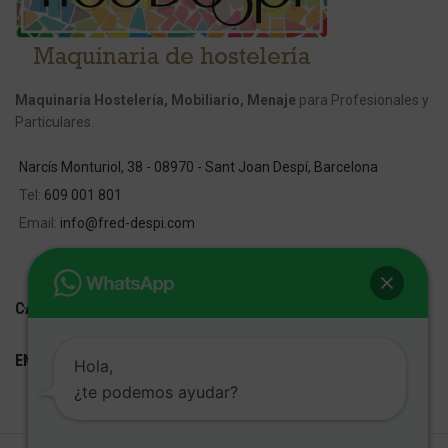
Maquinaria Hostelería, Mobiliario, Menaje
para Profesionales y
Particulares.
Narcís Monturiol, 38 - 08970 - Sant Joan Despí, Barcelona
Tel:
609 001 801
Email:
info@fred-despi.com
CATEGORIAS
ENLACES ÚTILES
Hola,
¿te podemos ayudar?
FRED D'ESPÍ
Desarrollo Web:
Cetrex Marketing