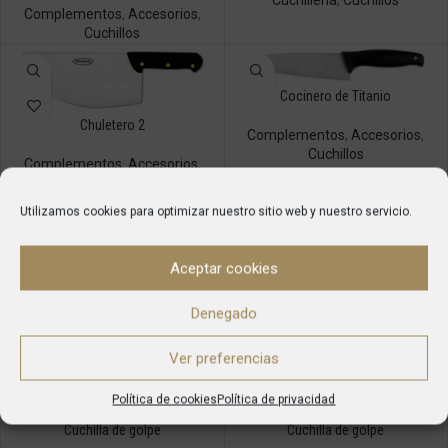
Cuchillería
,
Cuchillos
Complementos
,
Accesorios
,
Cuchillos
Cocinero de Titanio
Chuletero 2
Complementos
,
Accesorios
,
Cuchillos
Complementos
,
Accesorios
,
Cuchillos
Utilizamos cookies para optimizar nuestro sitio web y nuestro servicio.
Cortar Pan
Cocinero Ilaflon
Aceptar cookies
Complementos
,
Accesorios
,
Complementos
,
Accesorios
,
Cuchillos
Cuchillos
Denegado
Ver preferencias
Política de cookies
Política de privacidad
Cuchilla de golpe
Cuchilla de golpe