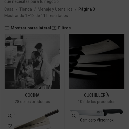
que necesitas para tu negocio.
Casa
Tienda
Menaje y Utensilios
Página 4
Mostrando 1–12 de 111 resultados
Mostrar barra lateral
Filtros
COCINA
CUCHILLERÍA
28 de los productos
102 de los productos
Carnicero Victorinox