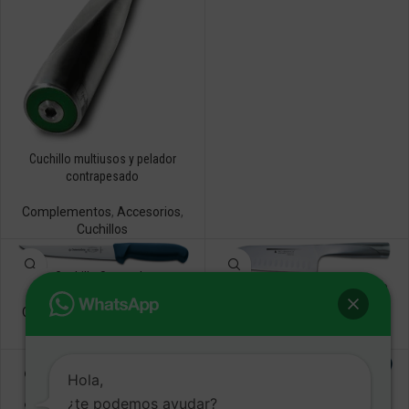
Cuchillo multiusos y pelador
contrapesado
Complementos
,
Accesorios
,
Cuchillos
Cuchillo Sangrado
Cuchillo Santoku contrapesado
Complementos
,
Accesorios
,
Complementos
,
Accesorios
,
Cuchillos
Cuchillos
Hola,
Deshuesador Detectogrip
¿te podemos ayudar?