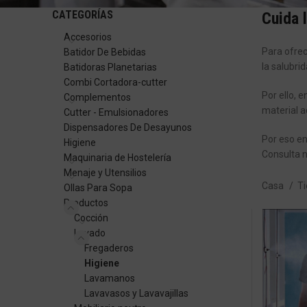
CATEGORÍAS
Cuida l
Accesorios
Para ofrec
Batidor De Bebidas
la salubri
Batidoras Planetarias
Combi Cortadora-cutter
Por ello, 
Complementos
material a
Cutter - Emulsionadores
Dispensadores De Desayunos
Por eso en
Higiene
Consulta n
Maquinaria de Hostelería
Menaje y Utensilios
Casa
T
Ollas Para Sopa
Productos
Cocción
Lavado
Fregaderos
Higiene
Lavamanos
Lavavasos y Lavavajillas