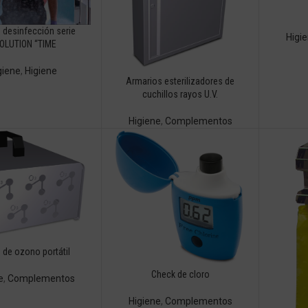
 desinfección serie
Higi
OLUTION “TIME
giene
,
Higiene
Armarios esterilizadores de
cuchillos rayos U.V.
Higiene
,
Complementos
 de ozono portátil
Check de cloro
e
,
Complementos
Higiene
,
Complementos