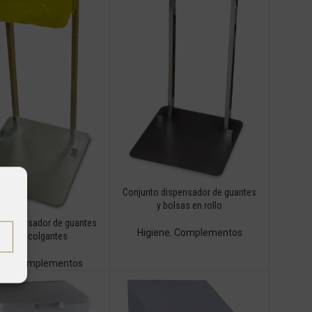
Conjunto dispensador de guantes
y bolsas en rollo
 dispensador de guantes
Higiene
,
Complementos
 bolsas colgantes
ene
,
Complementos