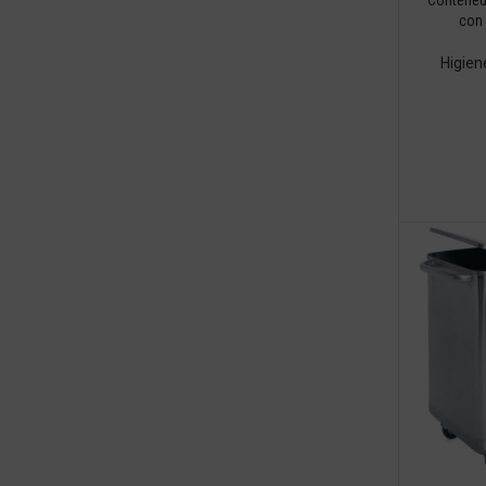
con 
Higien