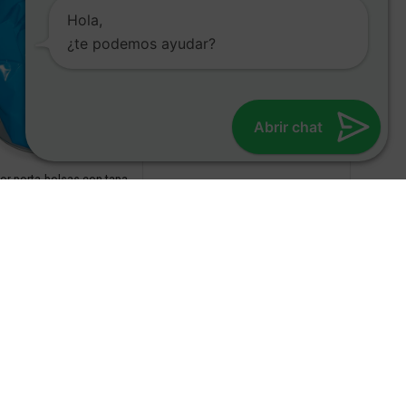
Hola,
¿te podemos ayudar?
Contenedor porta-bolsas sistema
“tijera”, apertura a pedal
Abrir chat
Higiene
,
Complementos
or porta-bolsas con tapa
y ruedas
ene
,
Complementos
etro digital de cocina