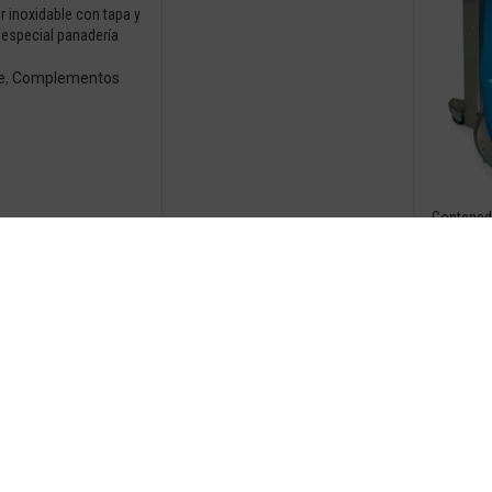
 inoxidable con tapa y
 especial panadería
e
,
Complementos
Contened
Higi
a de ozono especial
pescaderías
Cronóm