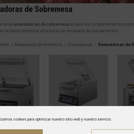
adoras de Sobremesa
gama de
envasadoras de sobremesa
al vacío es completamente program
e necesite optimizar el proceso de envasado de sus alimentos.
ienda
Maquinaria de Hostelería
Envasadoras
Envasadoras de 
Jazzvac
lizamos cookies para optimizar nuestro sitio web y nuestro servicio.
BluesVac
Maquinaria de Hostelería
,
Envasadoras
,
Envasadoras de
Maqui