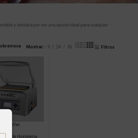
able y destaca por ser una opción ideal para cualquier
Sobremesa
Mostrar
9
24
36
Filtros
RapVac
naria de Hostelería
,