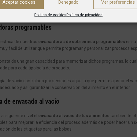
ria de Hostelería
,
Aceptar cookies
Denegado
Ver preferencias
Sobremesa
Envasa
ras
,
Envasadoras de
Sobremesa
Política de cookies
Política de privacidad
doras programables
destaca de nuestras
envasadoras de sobremesa programables
es su 
y muy fácil de utilizar que permite programar y personalizar procesos es
sta de una gran capacidad para memorizar dichos programas, lo cual fa
ado para cada tipología de producto.
gía de vacío controlado por sensor es aquella que permite ajustar el va
decuado y así garantizar la conservación del alimento en el interior.
 de envasado al vacío
 al siguiente nivel el
envasado al vacío de tus alimentos
también te of
bles para mejorar la eficiencia del proceso además de poder hacer un s
ación de las etiquetas para las bolsas.