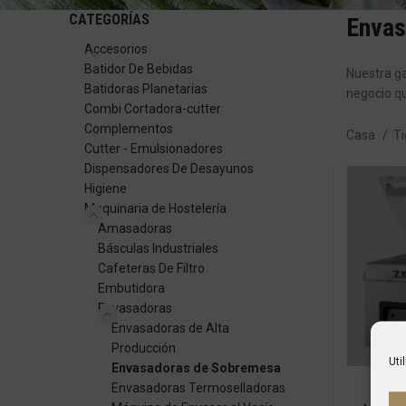
CATEGORÍAS
Envas
Accesorios
Batidor De Bebidas
Nuestra 
Batidoras Planetarias
negocio qu
Combi Cortadora-cutter
Complementos
Casa
T
Cutter - Emulsionadores
Dispensadores De Desayunos
Higiene
Maquinaria de Hostelería
Amasadoras
Básculas Industriales
Cafeteras De Filtro
Embutidora
Envasadoras
Envasadoras de Alta
Producción
Uti
Envasadoras de Sobremesa
Envasadoras Termoselladoras