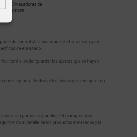
doras
,
Envasadoras de
Sobremesa
panel de control ultra avanzado. Se trata de un panel
pecíficos de envasado.
cilitará el poder guardar los ajustes que se hayan
cío que se genera dentro de las bolsas para asegurar un
recemos la gama con paneles LED e impresoras
eguimiento al detalle de los productos envasados y la