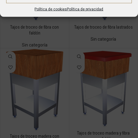
Política de cookies
Política de privacidad
Tajos de troceo de fibra con
Tajos de troceo de fibra lastrados
faldón
Sin categoría
Sin categoría
Tajos de troceo madera y fibra
Tajos de troceo madera con