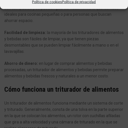
Ahorro de espacio:
algunos trituradores de alimentos y bebidas
Política de cookies
Política de privacidad
son compactos y se pueden guardar fácilmente, lo que los hace
ideales para cocinas pequeñas o para personas que buscan
ahorrar espacio.
Facilidad de limpieza:
la mayoría de los trituradores de alimentos
y bebidas son fáciles de limpiar, ya que tienen piezas
desmontables que se pueden limpiar fácilmente a mano o en el
lavavajillas.
Ahorro de dinero:
en lugar de comprar alimentos y bebidas
procesadas, un triturador de alimentos y bebidas permite preparar
alimentos y bebidas frescos y naturales a un menor costo.
Cómo funciona un triturador de alimentos
Un triturador de alimentos funciona mediante un sistema de corte
y triturado. Generalmente, consta de una tolva en la parte superior
en la que se colocan los alimentos, un rotor con cuchillas afiladas
que gira a alta velocidad y una cámara de triturado en la que se