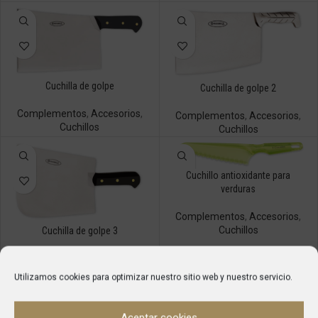
Cuchilla de golpe
Cuchilla de golpe 2
Complementos
,
Accesorios
,
Complementos
,
Accesorios
,
Cuchillos
Cuchillos
Cuchillo antioxidante para
verduras
Complementos
,
Accesorios
,
Cuchillos
Cuchilla de golpe 3
Complementos
,
Accesorios
,
Cuchillos
Utilizamos cookies para optimizar nuestro sitio web y nuestro servicio.
Aceptar cookies