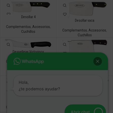
Desollar 4
Desollar vaca
Complementos
,
Accesorios
,
Complementos
,
Accesorios
,
Cuchillos
Cuchillos
Despellejar Victorinox
Esquinar
Complementos
,
Accesorios
,
Cuchillos
Complementos
,
Accesorios
,
Cuchillos
Hola,
¿te podemos ayudar?
Fiambre
Esquinar curvo
Complementos
,
Accesorios
,
Complementos
,
Accesorios
,
Cuchillos
Abrir chat
Cuchillos