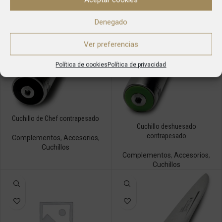
Denegado
Ver preferencias
Política de cookies
Política de privacidad
Cuchillo de Chef contrapesado
Cuchillo deshuesado
contrapesado
Complementos
,
Accesorios
,
Cuchillos
Complementos
,
Accesorios
,
Cuchillos