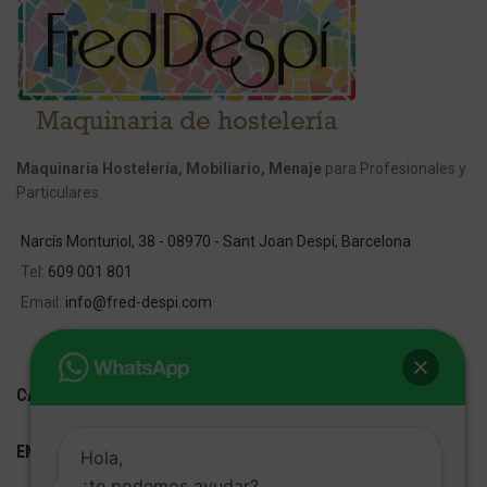
Maquinaria Hostelería, Mobiliario, Menaje
para Profesionales y
Particulares.
Narcís Monturiol, 38 - 08970 - Sant Joan Despí, Barcelona
Tel:
609 001 801
Email:
info@fred-despi.com
CATEGORIAS
ENLACES ÚTILES
Hola,
¿te podemos ayudar?