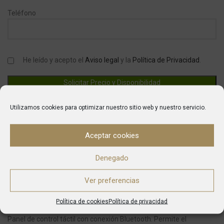
Teléfono
He leído y acepto el
Aviso legal
y la
Política de Privacidad
.
Utilizamos cookies para optimizar nuestro sitio web y nuestro servicio.
SKU:
20015
Categories:
Envasadoras
,
Máquina de Envasar al Vacío Industrial
Aceptar cookies
,
Maquinaria de Hostelería
Denegado
Marca:
Zermat
Ver preferencias
DESCRIPTION
Política de cookies
Política de privacidad
Envasadora al vacío de alta gama con las últimas prestaciones.
Panel de control táctil con conexión Bluetooth. Permite el