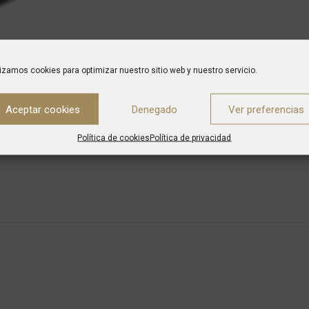
DESCRIPTION
ENVÍO
lizamos cookies para optimizar nuestro sitio web y nuestro servicio.
Aceptar cookies
Denegado
Ver preferencias
, rallar, etc.
centros geriátricos y en general para establecimientos donde se necesit
Política de cookies
Política de privacidad