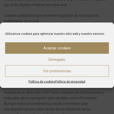
con el fin objetivo mejorar los sitios web.
Cookies publicitaria que permiten la gestión de los espacios
publicitarios de la web.
Cookies de publicidad personalizada que permiten la gestión de
Utilizamos cookies para optimizar nuestro sitio web y nuestro servicio.
los espacios publicitarios de la web en base al comportamiento y
hábitos de navegación de USUARIO, de donde se obtiene su perfil
Aceptar cookies
y permite personalizar la publicidad que se muestra en el
navegador del USUARIO.
Denegado
Concretamente esta página web utiliza cookies de sesión y
analíticas.
Ver preferencias
El USUARIO puede configurar su navegador para ser avisado en
Política de cookies
Política de privacidad
pantalla de la recepción de cookies y para impedir la instalación de
cookies en su disco duro. Por favor, consulte las instrucciones y
manuales de su navegador para ampliar esta información.
Aunque estos procedimientos están sometidos a las
actualizaciones por parte de los desarrolladores de los