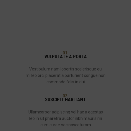
01.
VULPUTATE A PORTA
Vestibulum nam lobortis scelerisque eu
mi leo orci placerat a parturient congue non
commodo felis in dui
02.
SUSCIPIT HABITANT
Ullamcorper adipiscing vel hac a egestas
leo in sit pharetra auctor nibh mauris mi
cum curae nec nasceturam