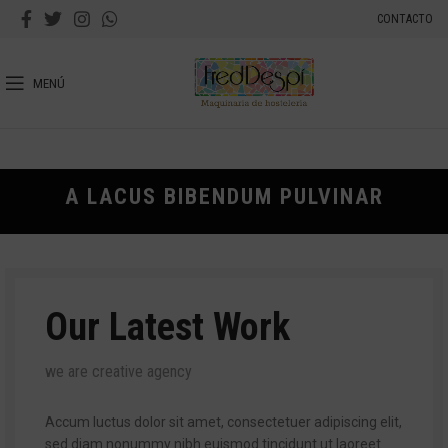
CONTACTO
MENÚ
A LACUS BIBENDUM PULVINAR
Our Latest Work
we are creative agency
Accum luctus dolor sit amet, consectetuer adipiscing elit,
sed diam nonummy nibh euismod tincidunt ut laoreet