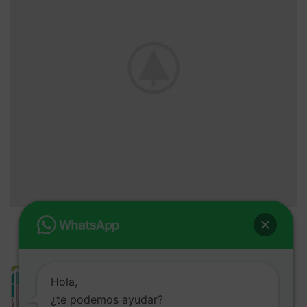
NETUS EU MOLLIS HAC DIGNIS
FURNITURE
Hola,
¿te podemos ayudar?