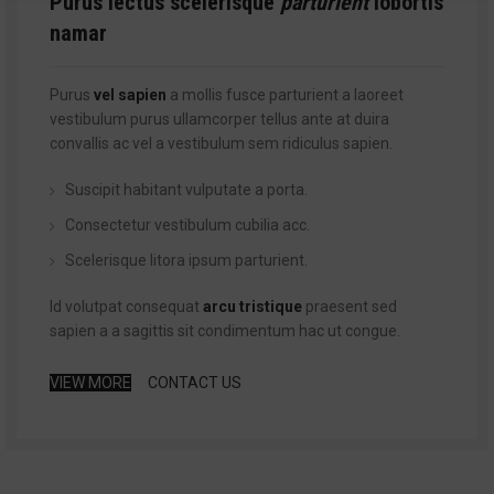
Purus lectus scelerisque
parturient
lobortis
namar
Purus
vel sapien
a mollis fusce parturient a laoreet
vestibulum purus ullamcorper tellus ante at duira
convallis ac vel a vestibulum sem ridiculus sapien.
Suscipit habitant vulputate a porta.
Consectetur vestibulum cubilia acc.
Scelerisque litora ipsum parturient.
Id volutpat consequat
arcu tristique
praesent sed
sapien a a sagittis sit condimentum hac ut congue.
VIEW MORE
CONTACT US