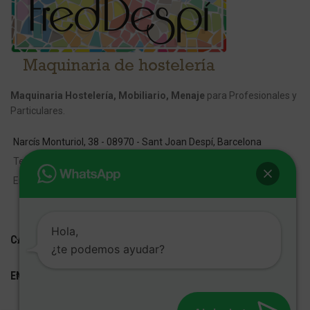
Maquinaria Hostelería, Mobiliario, Menaje
para Profesionales y
Particulares.
Narcís Monturiol, 38 - 08970 - Sant Joan Despí, Barcelona
Tel:
609 001 801
Email:
info@fred-despi.com
Hola,
CATEGORIAS
¿te podemos ayudar?
ENLACES ÚTILES