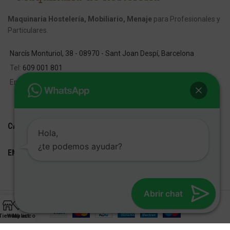
Maquinaria Hostelería, Mobiliario, Menaje
para Profesionales y
Particulares.
Narcís Monturiol, 38 - 08970 - Sant Joan Despí, Barcelona
Tel:
609 001 801
Email:
info@fred-despi.com
CATEGORIAS
Hola,
¿te podemos ayudar?
ENLACES ÚTILES
Abrir chat
FRED D'ESPÍ
Desarrollo Web:
Cetrex Marketing
Tienda
Wishlist
My account