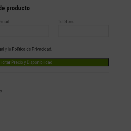
 de producto
Email
Teléfono
gal
y la
Política de Privacidad
.
as