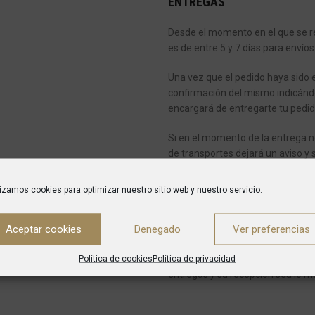
ENTREGAS
Desde el momento en el que se re
es de entre 5 y 7 días para envíos
Una vez que el pedido haya sido 
confirmación del mismo indicánd
encargará de entregarte tu pedid
Si en el momento de la entrega n
de transportes dejará un aviso y 
En caso de pedidos con varios art
lizamos cookies para optimizar nuestro sitio web y nuestro servicio.
El producto será entregado siempr
negocio.
En ningún caso, el transp
Aceptar cookies
Denegado
Ver preferencias
introducirlo en el domicilio del cli
Política de cookies
Política de privacidad
sobre todo cuando el producto pe
entregas y su recepción sea lo má