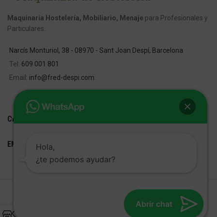
Maquinaria Hostelería, Mobiliario, Menaje
para Profesionales y
Particulares.
Narcís Monturiol, 38 - 08970 - Sant Joan Despí, Barcelona
Tel:
609 001 801
Email:
info@fred-despi.com
CATEGORIAS
ENLACES ÚTILES
Hola,
¿te podemos ayudar?
FRED D'ESPÍ
Desarrollo Web:
Cetrex Marketing
Abrir chat