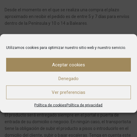
Desde el momento en el que se realiza una compra el plazo
aproximado en recibir el pedido es de entre 5 y 7 días para envíos
dentro de la Península y 10 o 14 a Baleares.
Una vez que el pedido haya sido enviado, automáticamente
recibirás un e-mail de confirmación del mismo indicándote el
Utilizamos cookies para optimizar nuestro sitio web y nuestro servicio.
número de seguimiento y la agencia de envío que se encargará de
entregarte tu pedido.
Aceptar cookies
Si en el momento de la entrega no se encuentra en la dirección
que ha indicado, la compañía de transportes dejará un aviso y se
Denegado
pondrá en contacto con usted para fijar la nueva entrega.
Ver preferencias
En caso de pedidos con varios artículos, es posible que reciba su
pedido en varias entregas.
Política de cookies
Política de privacidad
El producto será entregado siempre en el portal o puerta de
entrada de su domicilio o negocio.
En ningún caso, el transportista
tiene la obligación de subir el producto a pisos o introducirlo en el
domicilio del cliente, subir o bajar escaleras.
Tenga en cuenta este