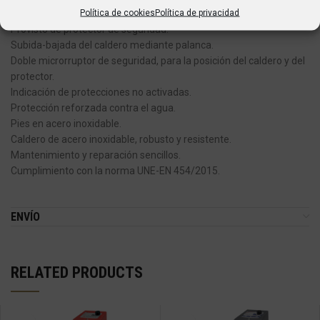
Política de cookies
Política de privacidad
Aviso acústico al final del ciclo. · Variación electrónica de velocidad.
Provisto de protector de seguridad.
Subida-bajada del caldero mediante palanca.
Doble microrruptor de seguridad, para la posición del caldero y del
protector.
Indicación de protecciones no activadas.
Protección reforzada contra el agua.
Pies en acero inoxidable.
Caldero de acero inoxidable, robusto y resistente.
Mantenimiento y reparación sencillos.
Cumplimiento con la norma UNE-EN 454/2015.
ENVÍO
RELATED PRODUCTS