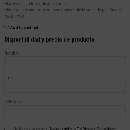
Modelo C, con toma de accesorios.
Modelo I, con columna en acero inoxidable.Modelo de pie. Caldero
de 20 litros.
Add to wishlist
Disponibilidad y precio de producto
Nombre
Email
Teléfono
He leído y acepto el
Aviso legal
y la
Política de Privacidad
.