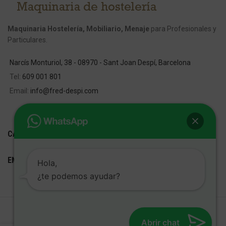
Maquinaria Hostelería, Mobiliario, Menaje
para Profesionales y
Particulares.
Narcís Monturiol, 38 - 08970 - Sant Joan Despí, Barcelona
Tel:
609 001 801
Email:
info@fred-despi.com
CATEGORIAS
ENLACES ÚTILES
Hola,
¿te podemos ayudar?
FRED D'ESPÍ
Desarrollo Web:
Cetrex Marketing
Abrir chat