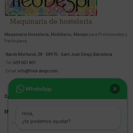
Maquinaria Hostelería, Mobiliario, Menaje
para Profesionales y
Particulares.
Narcís Monturiol, 38 - 08970 - Sant Joan Despí, Barcelona
Tel:
609 001 801
Email:
info@fred-despi.com
CATEGORIAS
ENLACES ÚTILES
Hola,
¿te podemos ayudar?