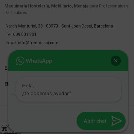
Maquinaria Hostelería, Mobiliario, Menaje
para Profesionales y
Particulares.
Narcís Monturiol, 38 - 08970 - Sant Joan Despí, Barcelona
Tel:
609 001 801
Email:
info@fred-despi.com
CATEGORIAS
ENLACES ÚTILES
Hola,
¿te podemos ayudar?
FRED D'ESPÍ
Desarrollo Web:
Cetrex Marketing
Abrir chat
Tienda
Wishlist
My account