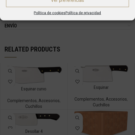
Ver preferencias
mezclar estética y funcionalidad.
Política de cookies
Política de privacidad
ENVÍO
RELATED PRODUCTS
Esquinar
Esquinar curvo
Complementos
,
Accesorios
,
Complementos
,
Accesorios
,
Cuchillos
Cuchillos
Desollar 4