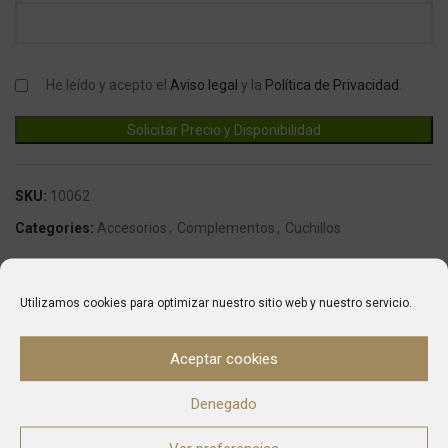
He leído y acepto el
Aviso legal
y la
Política de Privacidad
.
SKU:
10062
Categories:
Accesorios
,
Complementos
,
Cuchillos
Marca:
Fricosmos
Utilizamos cookies para optimizar nuestro sitio web y nuestro servicio.
DESCRIPTION
Aceptar cookies
Elegante, de líneas limpias y depuradas, así nace el
diseño de Meeting ®.
Denegado
Esta versión de acero inoxidable se presenta sobre
madera de roble de Borgoña.
Materiales atemporales y elegantes, Meeting ® sabe