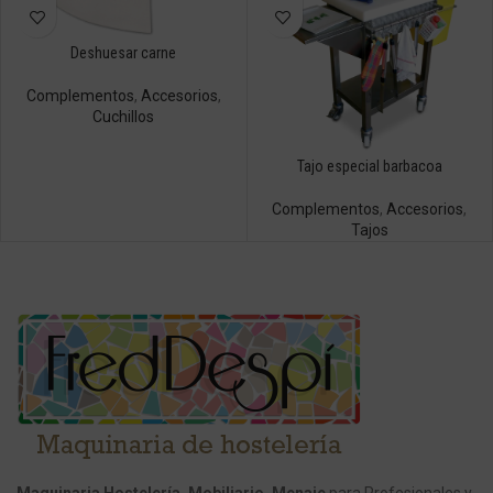
Deshuesar carne
Complementos
,
Accesorios
,
Cuchillos
Tajo especial barbacoa
Complementos
,
Accesorios
,
Tajos
Maquinaria Hostelería, Mobiliario, Menaje
para Profesionales y