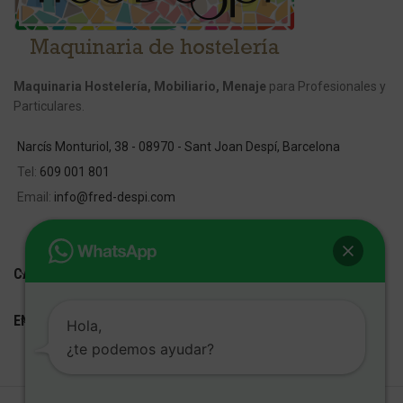
Maquinaria Hostelería, Mobiliario, Menaje
para Profesionales y
Particulares.
Narcís Monturiol, 38 - 08970 - Sant Joan Despí, Barcelona
Tel:
609 001 801
Email:
info@fred-despi.com
CATEGORIAS
ENLACES ÚTILES
Hola,
¿te podemos ayudar?
FRED D'ESPÍ
Desarrollo Web:
Cetrex Marketing