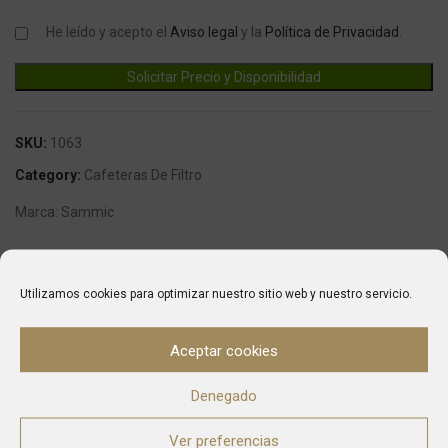
He leído y acepto el
Aviso legal
y la
Política de Privacidad
.
SKU:
1063
Category:
Cafeteras De Filtro
Marca:
Sammic
DESCRIPTION
Utilizamos cookies para optimizar nuestro sitio web y nuestro servicio.
La cafetera B-20 es un modelo multifase:
230V / 50-60 / 1N~
Aceptar cookies
230V / 50-60 / 3~
400-440V / 50-60 / 3N~(por defecto)
Denegado
Para obtener gran cantidad de café sin renunciar a la calidad.
Ver preferencias