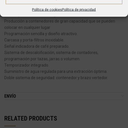
Para la producción de grandes cantidades de café en poco
tiempo.
Política de cookies
Política de privacidad
Ideales para momentos de gran demanda.
Producción a contenedores de gran capacidad que se pueden
colocar en cualquier lugar
Programación sencilla y diseño atractivo.
Carcasa y porta-filtros inoxidable.
Señal indicadora de café preparado.
Sistema de descalcificación, sistema de contadores,
programación por tazas, jarras o volumen.
Temporizador integrado.
Suministro de agua regulada para una extracción óptima.
Doble sistema de seguridad: contenedor y brazo vertedor.
ENVÍO
RELATED PRODUCTS