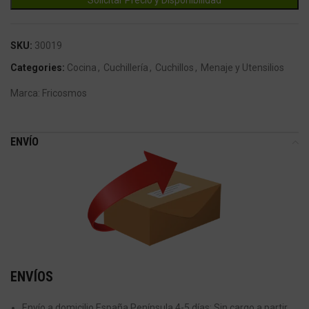
SKU:
30019
Categories:
Cocina
,
Cuchillería
,
Cuchillos
,
Menaje y Utensilios
Marca:
Fricosmos
ENVÍO
ENVÍOS
Envío a domicilio España Península 4-5 días: Sin cargo a partir