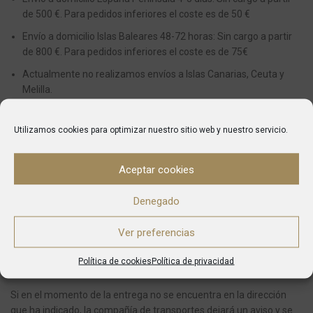
de 500 €. Para pedidos inferiores el coste es de 50 €
Envío a domicilio Islas Baleares 48-72 horas: Sin cargo a partir
de 800 €. Para pedidos inferiores el coste es de 75€
Actualmente no realizamos envíos a Islas Canarias, Ceuta y
Melilla.
ENTREGAS
Utilizamos cookies para optimizar nuestro sitio web y nuestro servicio.
Desde el momento en el que se realiza una compra el plazo
Aceptar cookies
aproximado en recibir el pedido es de entre 5 y 7 días para envíos
dentro de la Península y 10 o 14 a Baleares.
Denegado
Una vez que el pedido haya sido enviado, automáticamente
Ver preferencias
recibirás un e-mail de confirmación del mismo indicándote el
número de seguimiento y la agencia de envío que se encargará de
Política de cookies
Política de privacidad
entregarte tu pedido.
Si en el momento de la entrega no se encuentra en la dirección
que ha indicado, la compañía de transportes dejará un aviso y se