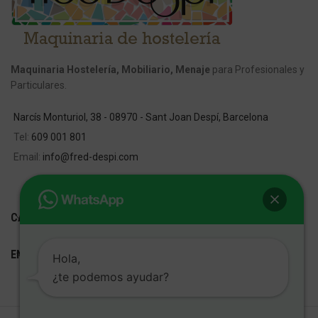
Maquinaria Hostelería, Mobiliario, Menaje
para Profesionales y
Particulares.
Narcís Monturiol, 38 - 08970 - Sant Joan Despí, Barcelona
Tel:
609 001 801
Email:
info@fred-despi.com
CATEGORIAS
ENLACES ÚTILES
Hola,
¿te podemos ayudar?
FRED D'ESPÍ
Desarrollo Web:
Cetrex Marketing