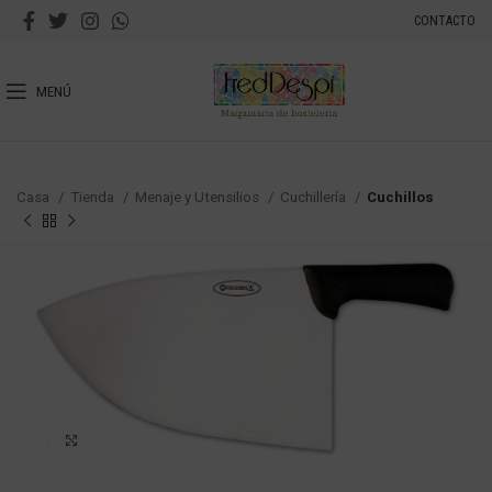
CONTACTO
MENÚ
Casa
Tienda
Menaje y Utensilios
Cuchillería
Cuchillos
Haga Click para agrandar