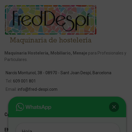
Maquinaria Hostelería, Mobiliario, Menaje
para Profesionales y
Particulares.
Narcís Monturiol, 38 - 08970 - Sant Joan Despí, Barcelona
Tel:
609 001 801
Email:
info@fred-despi.com
CATEGORIAS
ENLACES ÚTILES
Hola,