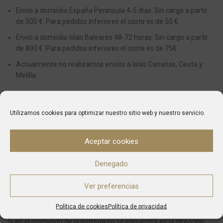
Envío a domicilio España Península 4-5 días: Sin cargo a partir
de 500 €. Para pedidos inferiores el coste es de 50 €
Envío a domicilio Islas Baleares 48-72 horas: Sin cargo a partir
de 800 €. Para pedidos inferiores el coste es de 75€
Actualmente no realizamos envíos a Islas Canarias, Ceuta y
Melilla.
ENTREGAS
Utilizamos cookies para optimizar nuestro sitio web y nuestro servicio.
Desde el momento en el que se realiza una compra el plazo
aproximado en recibir el pedido es de entre 5 y 7 días para envíos
Aceptar cookies
dentro de la Península y 10 o 14 a Baleares.
Denegado
Una vez que el pedido haya sido enviado, automáticamente
recibirás un e-mail de confirmación del mismo indicándote el
Ver preferencias
número de seguimiento y la agencia de envío que se encargará de
entregarte tu pedido.
Política de cookies
Política de privacidad
Si en el momento de la entrega no se encuentra en la dirección