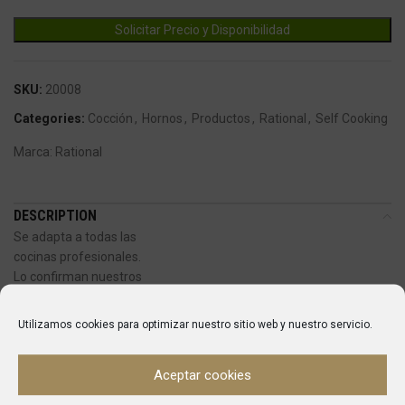
SKU:
20008
Categories:
Cocción
,
Hornos
,
Productos
,
Rational
,
Self Cooking
Marca:
Rational
DESCRIPTION
Se adapta a todas las
cocinas profesionales.
Lo confirman nuestros
clientes, siempre satisfechos. El SelfCookingCenter® XS está
disponible en
Utilizamos cookies para optimizar nuestro sitio web y nuestro servicio.
versión eléctrica. Todos los otros modelos
también están disponibles en versión de
Aceptar cookies
gas. Las dimensiones, el equipamiento y la
potencia son idénticas en las dos versiones.