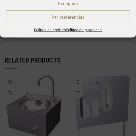
Denegado
Además, ofrecemos varias opciones especiales
que se adaptan a los requerimientos más
Ver preferencias
específicos de su cocina.
Política de cookies
Política de privacidad
ENVÍO
RELATED PRODUCTS