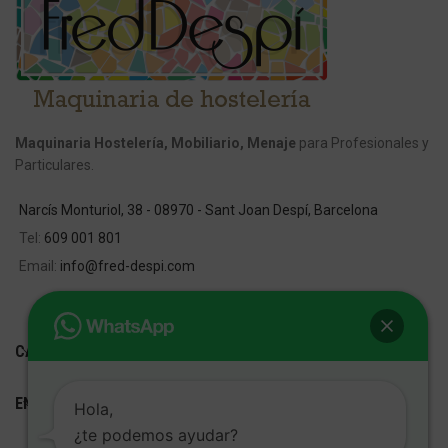
Maquinaria Hostelería, Mobiliario, Menaje
para Profesionales y
Particulares.
Narcís Monturiol, 38 - 08970 - Sant Joan Despí, Barcelona
Tel:
609 001 801
Email:
info@fred-despi.com
CATEGORIAS
ENLACES ÚTILES
Hola,
¿te podemos ayudar?