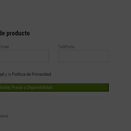
 de producto
Email
Teléfono
gal
y la
Política de Privacidad
.
giene