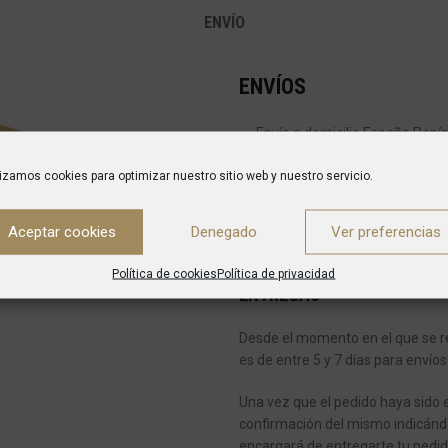
ENVÍO
ENVÍOS
Envío a domicilio España Peníns
inferiores el coste es de 50 €
lizamos cookies para optimizar nuestro sitio web y nuestro servicio.
Envío a domicilio Islas Baleare
inferiores el coste es de 75€
Aceptar cookies
Denegado
Ver preferencias
Actualmente no realizamos enví
Política de cookies
Política de privacidad
ENTREGAS
Desde el momento en el que se re
es de entre 5 y 7 días para envíos
Una vez que el pedido haya sido 
confirmación del mismo indicánd
encargará de entregarte tu pedid