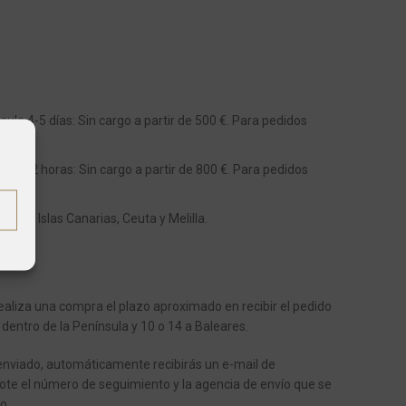
ula 4-5 días: Sin cargo a partir de 500 €. Para pedidos
s 48-72 horas: Sin cargo a partir de 800 €. Para pedidos
os a Islas Canarias, Ceuta y Melilla.
aliza una compra el plazo aproximado en recibir el pedido
 dentro de la Península y 10 o 14 a Baleares.
enviado, automáticamente recibirás un e-mail de
ote el número de seguimiento y la agencia de envío que se
o.