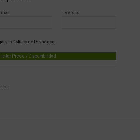
Email
Teléfono
gal
y la
Política de Privacidad
.
giene