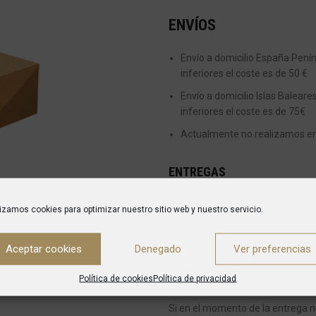
ENVÍOS
Envío a domicilio España Peníns
inferiores el coste es de 50 €
Envío a domicilio Islas Baleare
inferiores el coste es de 75€
Actualmente no realizamos enví
ENTREGAS
Desde el momento en el que se re
lizamos cookies para optimizar nuestro sitio web y nuestro servicio.
es de entre 5 y 7 días para envíos
Una vez que el pedido haya sido 
Aceptar cookies
Denegado
Ver preferencias
confirmación del mismo indicánd
Política de cookies
Política de privacidad
encargará de entregarte tu pedid
Si en el momento de la entrega n