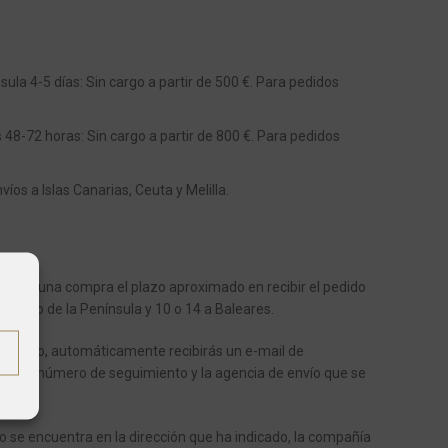
ula 4-5 días: Sin cargo a partir de 500 €. Para pedidos
s 48-72 horas: Sin cargo a partir de 800 €. Para pedidos
os a Islas Canarias, Ceuta y Melilla.
aliza una compra el plazo aproximado en recibir el pedido
 dentro de la Península y 10 o 14 a Baleares.
enviado, automáticamente recibirás un e-mail de
ote el número de seguimiento y la agencia de envío que se
o.
o se encuentra en la dirección que ha indicado, la compañía