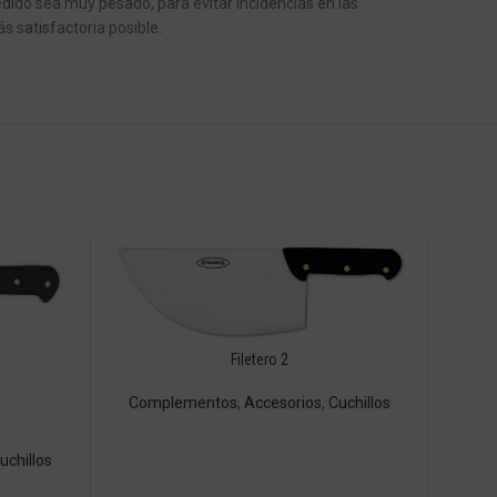
dido sea muy pesado, para evitar incidencias en las
s satisfactoria posible.
Filetero 2
Complementos
,
Accesorios
,
Cuchillos
uchillos