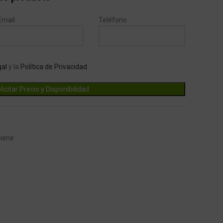
Email
Teléfono
gal
y la
Política de Privacidad
.
giene