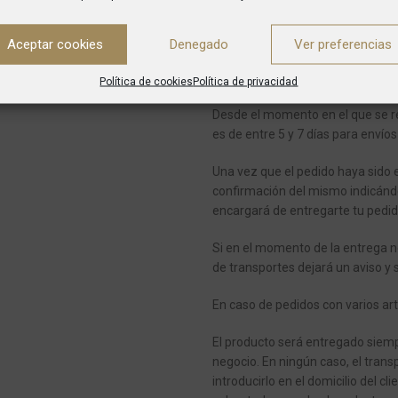
inferiores el coste es de 75€
Actualmente no realizamos enví
Aceptar cookies
Denegado
Ver preferencias
ENTREGAS
Política de cookies
Política de privacidad
Desde el momento en el que se re
es de entre 5 y 7 días para envíos
Una vez que el pedido haya sido 
confirmación del mismo indicánd
encargará de entregarte tu pedid
Si en el momento de la entrega n
de transportes dejará un aviso y 
En caso de pedidos con varios art
El producto será entregado siempr
negocio.
En ningún caso, el transp
introducirlo en el domicilio del cli