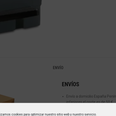
ENVÍO
ENVÍOS
Envío a domicilio España Peníns
inferiores el coste es de 50 €
Envío a domicilio Islas Baleare
lizamos cookies para optimizar nuestro sitio web y nuestro servicio.