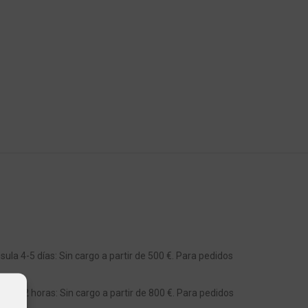
ula 4-5 días: Sin cargo a partir de 500 €. Para pedidos
s 48-72 horas: Sin cargo a partir de 800 €. Para pedidos