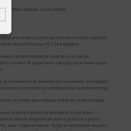
os a Islas Canarias, Ceuta y Melilla.
aliza una compra el plazo aproximado en recibir el pedido
 dentro de la Península y 10 o 14 a Baleares.
enviado, automáticamente recibirás un e-mail de
ote el número de seguimiento y la agencia de envío que se
o.
o se encuentra en la dirección que ha indicado, la compañía
se pondrá en contacto con usted para fijar la nueva entrega.
ículos, es posible que reciba su pedido en varias entregas.
e en el portal o puerta de entrada de su domicilio o
ortista tiene la obligación de subir el producto a pisos o
ente, subir o bajar escaleras.
Tenga en cuenta este aspecto,