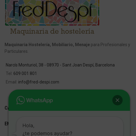
Maquinaria Hostelería, Mobiliario, Menaje
para Profesionales y
Particulares.
Narcís Monturiol, 38 - 08970 - Sant Joan Despí, Barcelona
Tel:
609 001 801
Email:
info@fred-despi.com
CATEGORIAS
ENLACES ÚTILES
Hola,
¿te podemos ayudar?