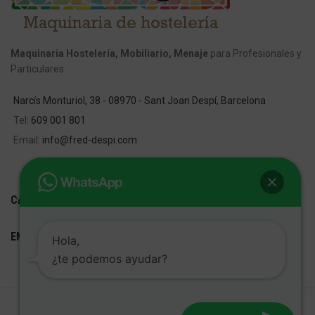
Maquinaria Hostelería, Mobiliario, Menaje
para Profesionales y
Particulares.
Narcís Monturiol, 38 - 08970 - Sant Joan Despí, Barcelona
Tel:
609 001 801
Email:
info@fred-despi.com
CATEGORIAS
ENLACES ÚTILES
Hola,
¿te podemos ayudar?
FRED D'ESPÍ
Desarrollo Web:
Cetrex Marketing