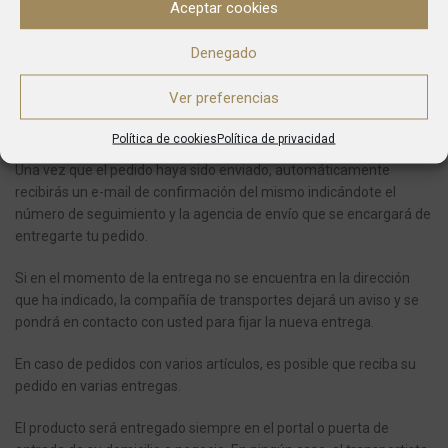
Aceptar cookies
ENTREGAS
Denegado
Desde el momento en el que se realiza una compra el plazo
Ver preferencias
aproximado en recibir el pedido es de entre 5 y 7 días para envíos
dentro de la Península y 10 o 14 a Baleares.
Política de cookies
Política de privacidad
Una vez que el pedido haya sido enviado, automáticamente
recibirás un e-mail de confirmación del mismo indicándote el
número de seguimiento y la agencia de envío que se encargará de
entregarte tu pedido.
Si en el momento de la entrega no se encuentra en la dirección
que ha indicado, la compañía de transportes dejará un aviso y se
pondrá en contacto con usted para fijar la nueva entrega.
En caso de pedidos con varios artículos, es posible que reciba su
pedido en varias entregas.
El producto será entregado siempre en el portal o puerta de