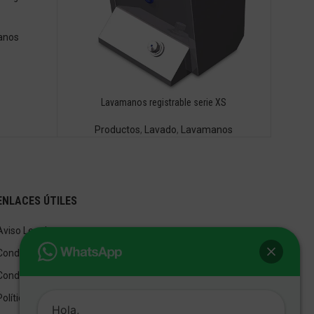
anos
Lavamanos registrable serie XS
Productos
,
Lavado
,
Lavamanos
ENLACES ÚTILES
Aviso Legal
Condiciones de Venta
Condiciones de Uso
Política de privacidad
Hola,