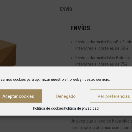
ENVÍO
ENVÍOS
Envío a domicilio España Peníns
inferiores el coste es de 50 €
Envío a domicilio Islas Baleare
inferiores el coste es de 75€
Actualmente no realizamos enví
lizamos cookies para optimizar nuestro sitio web y nuestro servicio.
ENTREGAS
Aceptar cookies
Denegado
Ver preferencias
Desde el momento en el que se re
Política de cookies
Política de privacidad
es de entre 5 y 7 días para envíos
Una vez que el pedido haya sido 
confirmación del mismo indicánd