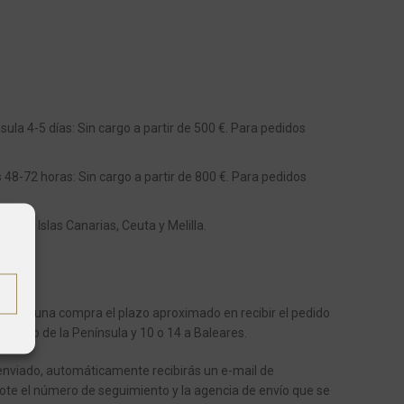
ula 4-5 días: Sin cargo a partir de 500 €. Para pedidos
s 48-72 horas: Sin cargo a partir de 800 €. Para pedidos
os a Islas Canarias, Ceuta y Melilla.
aliza una compra el plazo aproximado en recibir el pedido
 dentro de la Península y 10 o 14 a Baleares.
enviado, automáticamente recibirás un e-mail de
ote el número de seguimiento y la agencia de envío que se