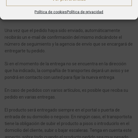
Desde el momento en el que se realiza una compra el plazo
aproximado en recibir el pedido es de entre 5 y 7 días para envíos
Política de cookies
Política de privacidad
dentro de la Península y 10 o 14 a Baleares.
Una vez que el pedido haya sido enviado, automáticamente
recibirás un e-mail de confirmación del mismo indicándote el
número de seguimiento y la agencia de envío que se encargará de
entregarte tu pedido.
Si en el momento de la entrega no se encuentra en la dirección
que ha indicado, la compañía de transportes dejará un aviso y se
pondrá en contacto con usted para fijar la nueva entrega.
En caso de pedidos con varios artículos, es posible que reciba su
pedido en varias entregas.
El producto será entregado siempre en el portal o puerta de
entrada de su domicilio o negocio.
En ningún caso, el transportista
tiene la obligación de subir el producto a pisos o introducirlo en el
domicilio del cliente, subir o bajar escaleras.
Tenga en cuenta este
aspecto, sobre todo cuando el producto pedido sea muy pesado,