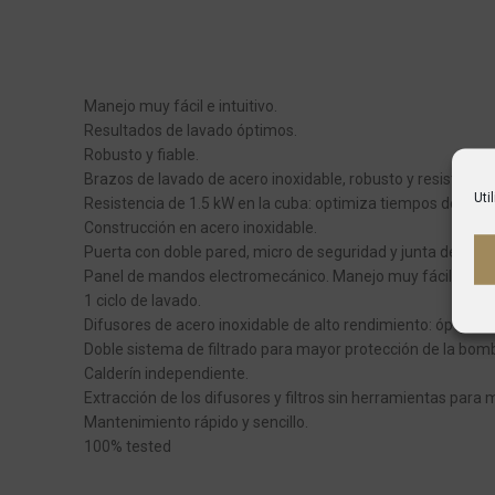
Manejo muy fácil e intuitivo.
Resultados de lavado óptimos.
Robusto y fiable.
Brazos de lavado de acero inoxidable, robusto y resistente 
Uti
Resistencia de 1.5 kW en la cuba: optimiza tiempos de recu
Construcción en acero inoxidable.
Puerta con doble pared, micro de seguridad y junta de gran
Panel de mandos electromecánico. Manejo muy fácil e intui
1 ciclo de lavado.
Difusores de acero inoxidable de alto rendimiento: óptima d
Doble sistema de filtrado para mayor protección de la bom
Calderín independiente.
Extracción de los difusores y filtros sin herramientas para
Mantenimiento rápido y sencillo.
100% tested