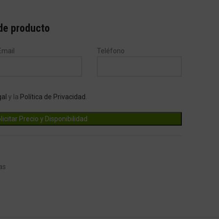
 de producto
Email
Teléfono
gal
y la
Política de Privacidad
.
as