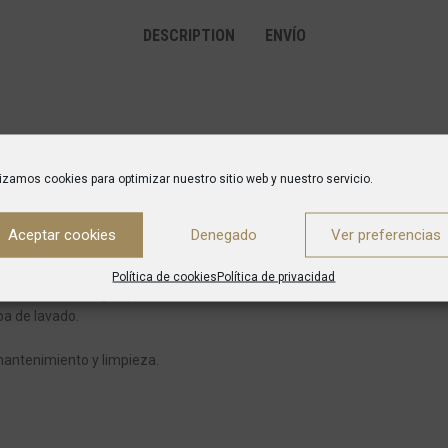
DESCRIPTION
ENVÍO
a la corrosión química.
lizamos cookies para optimizar nuestro sitio web y nuestro servicio.
peración.
 calidad: insonorización e impermeabilidad perfectas.
Aceptar cookies
Denegado
Ver preferencias
tivo.
Política de cookies
Política de privacidad
istribución del agua para un resultado de lavado perfecto.
ba de lavado.
 mantenimiento y limpieza.