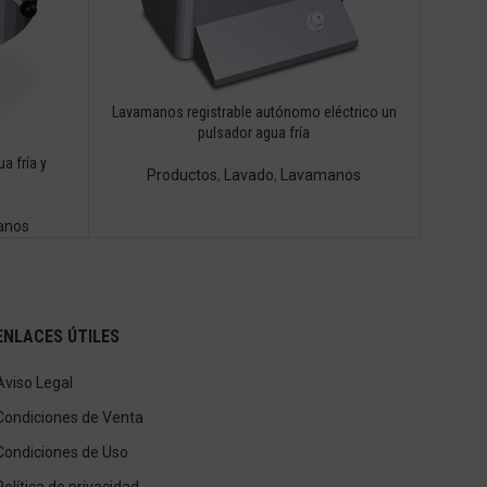
Lavamanos registrable autónomo eléctrico un
pulsador agua fría
a fría y
Productos
,
Lavado
,
Lavamanos
anos
ENLACES ÚTILES
Aviso Legal
Condiciones de Venta
Condiciones de Uso
Política de privacidad