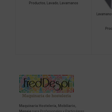
Productos
,
Lavado
,
Lavamanos
Lavamanos 
Pro
Maquinaria Hostelería, Mobiliario,
Menaje
para Profesionales y Particulares.