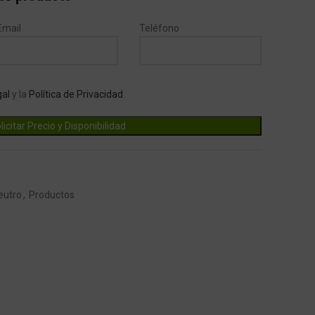
Email
Teléfono
gal
y la
Política de Privacidad
.
eutro
,
Productos