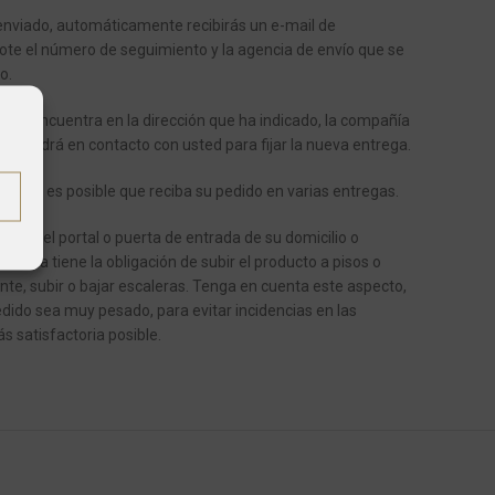
enviado, automáticamente recibirás un e-mail de
ote el número de seguimiento y la agencia de envío que se
o.
o se encuentra en la dirección que ha indicado, la compañía
se pondrá en contacto con usted para fijar la nueva entrega.
ículos, es posible que reciba su pedido en varias entregas.
e en el portal o puerta de entrada de su domicilio o
ortista tiene la obligación de subir el producto a pisos o
ente, subir o bajar escaleras.
Tenga en cuenta este aspecto,
dido sea muy pesado, para evitar incidencias en las
s satisfactoria posible.