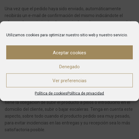
Una vez que el pedido haya sido enviado, automáticamente
recibirás un e-mail de confirmación del mismo indicándote el
número de seguimiento y la agencia de envío que se encargará de
entregarte tu pedido.
Utilizamos cookies para optimizar nuestro sitio web y nuestro servicio.
Si en el momento de la entrega no se encuentra en la dirección
que ha indicado, la compañía de transportes dejará un aviso y se
Aceptar cookies
pondrá en contacto con usted para fijar la nueva entrega.
Denegado
En caso de pedidos con varios artículos, es posible que reciba su
pedido en varias entregas.
Ver preferencias
El producto será entregado siempre en el portal o puerta de
Política de cookies
Política de privacidad
entrada de su domicilio o negocio.
En ningún caso, el transportista
tiene la obligación de subir el producto a pisos o introducirlo en el
domicilio del cliente, subir o bajar escaleras.
Tenga en cuenta este
aspecto, sobre todo cuando el producto pedido sea muy pesado,
para evitar incidencias en las entregas y su recepción sea lo más
satisfactoria posible.