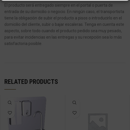
El producto será entregado siempre en el portal o puerta de
entrada de su domicilio o negocio.
En ningún caso, el transportista
tiene la obligación de subir el producto a pisos o introducirlo en el
domicilio del cliente, subir o bajar escaleras.
Tenga en cuenta este
aspecto, sobre todo cuando el producto pedido sea muy pesado,
para evitar incidencias en las entregas y su recepción sea lo más
satisfactoria posible.
RELATED PRODUCTS