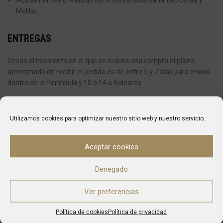
Melilla.
ENTREGAS
Desde el momento en el que se realiza una compra el plazo
aproximado en recibir el pedido es de entre 5 y 7 días para envíos
dentro de la Península y 10 o 14 a Baleares.
Una vez que el pedido haya sido enviado, automáticamente
recibirás un e-mail de confirmación del mismo indicándote el
Utilizamos cookies para optimizar nuestro sitio web y nuestro servicio.
número de seguimiento y la agencia de envío que se encargará de
entregarte tu pedido.
Aceptar cookies
Si en el momento de la entrega no se encuentra en la dirección
que ha indicado, la compañía de transportes dejará un aviso y se
Denegado
pondrá en contacto con usted para fijar la nueva entrega.
Ver preferencias
En caso de pedidos con varios artículos, es posible que reciba su
pedido en varias entregas.
Política de cookies
Política de privacidad