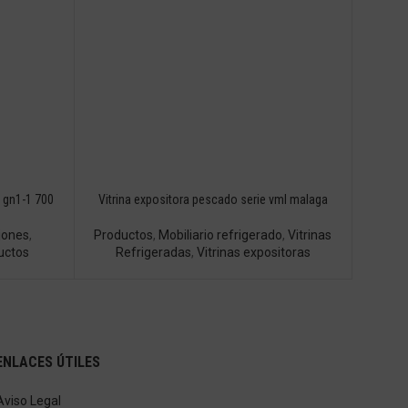
 gn1-1 700
Vitrina expositora pescado serie vml malaga
jones
,
Productos
,
Mobiliario refrigerado
,
Vitrinas
uctos
Refrigeradas
,
Vitrinas expositoras
ENLACES ÚTILES
Aviso Legal