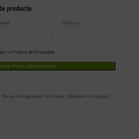
 de producto
Email
Teléfono
gal
y la
Política de Privacidad
.
,
Mesas Refrigeradas Para Pizza
,
Mobiliario refrigerado
,