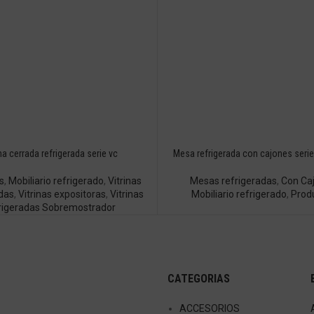
ina cerrada refrigerada serie vc
Mesa refrigerada con cajones serie
s
,
Mobiliario refrigerado
,
Vitrinas
Mesas refrigeradas
,
Con Ca
das
,
Vitrinas expositoras
,
Vitrinas
Mobiliario refrigerado
,
Prod
rigeradas Sobremostrador
CATEGORIAS
ACCESORIOS