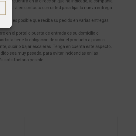
o se encuentra en la dirección que ha indicado, la compañía
se pondrá en contacto con usted para fijar la nueva entrega.
ículos, es posible que reciba su pedido en varias entregas.
e en el portal o puerta de entrada de su domicilio o
ortista tiene la obligación de subir el producto a pisos o
ente, subir o bajar escaleras.
Tenga en cuenta este aspecto,
dido sea muy pesado, para evitar incidencias en las
s satisfactoria posible.