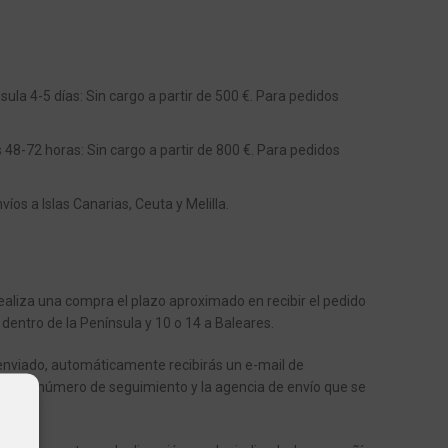
ula 4-5 días: Sin cargo a partir de 500 €. Para pedidos
s 48-72 horas: Sin cargo a partir de 800 €. Para pedidos
os a Islas Canarias, Ceuta y Melilla.
aliza una compra el plazo aproximado en recibir el pedido
 dentro de la Península y 10 o 14 a Baleares.
enviado, automáticamente recibirás un e-mail de
ote el número de seguimiento y la agencia de envío que se
o.