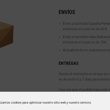
ENVÍOS
Envío a domicilio España Peníns
inferiores el coste es de 50 €
Envío a domicilio Islas Baleare
inferiores el coste es de 75€
Actualmente no realizamos enví
ENTREGAS
Desde el momento en el que se re
es de entre 5 y 7 días para envíos
Una vez que el pedido haya sido 
confirmación del mismo indicánd
encargará de entregarte tu pedid
lizamos cookies para optimizar nuestro sitio web y nuestro servicio.