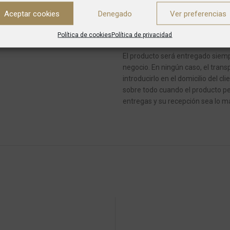
Si en el momento de la entrega n
Aceptar cookies
Denegado
de transportes dejará un aviso y 
Ver preferencias
En caso de pedidos con varios art
Política de cookies
Política de privacidad
El producto será entregado siempr
negocio.
En ningún caso, el transp
introducirlo en el domicilio del cli
sobre todo cuando el producto pe
entregas y su recepción sea lo má