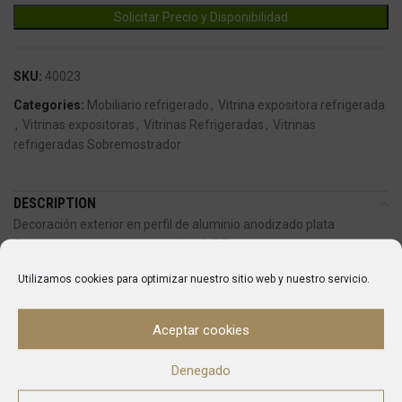
SKU:
40023
Categories:
Mobiliario refrigerado
,
Vitrina expositora refrigerada
,
Vitrinas expositoras
,
Vitrinas Refrigeradas
,
Vitrinas
refrigeradas Sobremostrador
DESCRIPTION
Decoración exterior en perfil de aluminio anodizado plata
Cristal curvo securizado abatible (VET)
Exposición independiente del grupo (Grupo incorporado)
Utilizamos cookies para optimizar nuestro sitio web y nuestro servicio.
Bandejas GN 1/3×40 incorporadas.
Puertas correderas traseras suspendidas
Sistema de condensación ventilada
Aceptar cookies
Sistema de evaporación en placa fría
Los modelos con grupo a distancia cuenta con cuadro de mandos
Denegado
incorporado y en ellos el