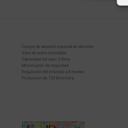
Cuerpo de aleación especial de aluminio
Vaso de acero inoxidable
Capacidad del vaso: 2 litros
Microrruptor de seguridad
Regulación del triturado a 4 niveles
Produccion de 120 litros hora