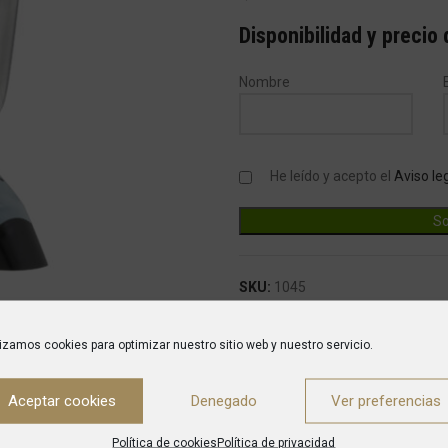
Disponibilidad y precio
Nombre
He leído y acepto el
Aviso le
SKU:
1045
Category:
Triturador De Hielo
lizamos cookies para optimizar nuestro sitio web y nuestro servicio.
Marca:
Sammic
Aceptar cookies
Denegado
Ver preferencias
Política de cookies
Política de privacidad