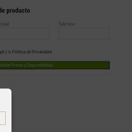
 de producto
Email
Teléfono
gal
y la
Política de Privacidad
.