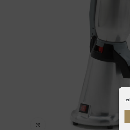
Uti
Haga Click para agrandar