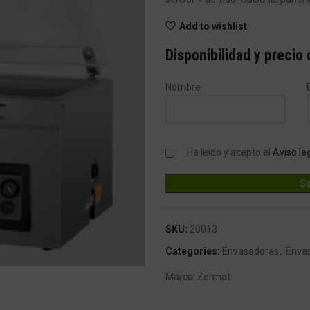
Add to wishlist
Disponibilidad y precio
Nombre
He leído y acepto el
Aviso le
SKU:
20013
ndar
Categories:
Envasadoras
,
Enva
Marca:
Zermat