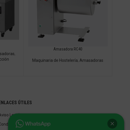
Amasadora RC40
sadoras
,
cción
Maquinaria de Hostelería
,
Amasadoras
ENLACES ÚTILES
Aviso Legal
Condiciones de Venta