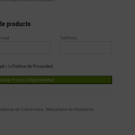
 de producto
Email
Teléfono
gal
y la
Política de Privacidad
.
sadoras de Sobremesa
,
Maquinaria de Hostelería