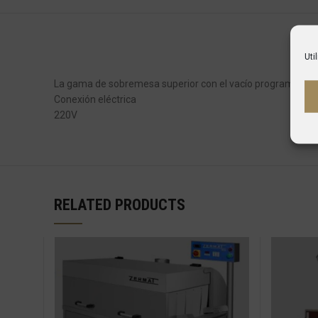
Uti
La gama de sobremesa superior con el vacío programable p
Conexión eléctrica
220V
RELATED PRODUCTS