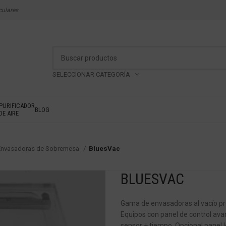
culares
SELECCIONAR CATEGORÍA
PURIFICADOR
BLOG
DE AIRE
Envasadoras de Sobremesa
BluesVac
BLUESVAC
Gama de envasadoras al vacío p
Equipos con panel de control av
sensor + tiempo. Opcional panel l