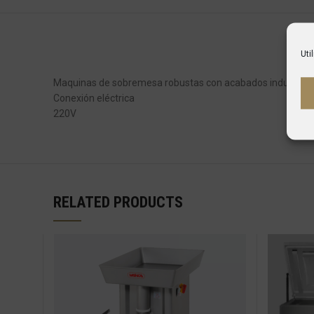
Uti
Maquinas de sobremesa robustas con acabados industriale
Conexión eléctrica
220V
RELATED PRODUCTS