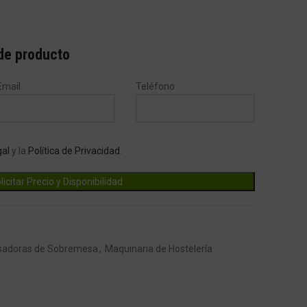
 de producto
Email
Teléfono
gal
y la
Política de Privacidad
.
sadoras de Sobremesa
,
Maquinaria de Hostelería