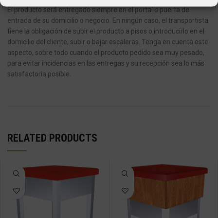
El producto será entregado siempre en el portal o puerta de
entrada de su domicilio o negocio.
En ningún caso, el transportista
tiene la obligación de subir el producto a pisos o introducirlo en el
domicilio del cliente, subir o bajar escaleras.
Tenga en cuenta este
aspecto, sobre todo cuando el producto pedido sea muy pesado,
para evitar incidencias en las entregas y su recepción sea lo más
satisfactoria posible.
RELATED PRODUCTS